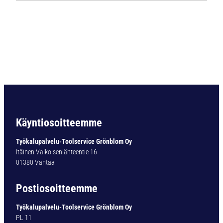
Ö
P
O
R
A
B
C
5
D
I
N
Käyntiosoitteemme
3
3
Työkalupalvelu-Toolservice Grönblom Oy
8
Itäinen Valkoisenlähteentie 16
H
01380 Vantaa
S
S
Postiosoitteemme
-
C
Työkalupalvelu-Toolservice Grönblom Oy
O
PL 11
5