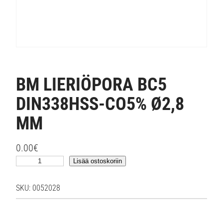
BM LIERIÖPORA BC5
DIN338HSS-CO5% Ø2,8
MM
0.00
€
B
Lisää ostoskoriin
M
L
SKU:
0052028
I
E
R
I