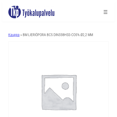
A
l
Kauppa
» BM LIERIÖPORA BC5 DIN338HSS-CO5% Ø2,2 MM
t
e
r
n
a
t
i
v
e
: