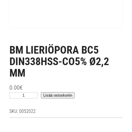
BM LIERIÖPORA BC5
DIN338HSS-CO5% Ø2,2
MM
0.00
€
B
Lisää ostoskoriin
M
L
SKU:
0052022
I
E
R
I