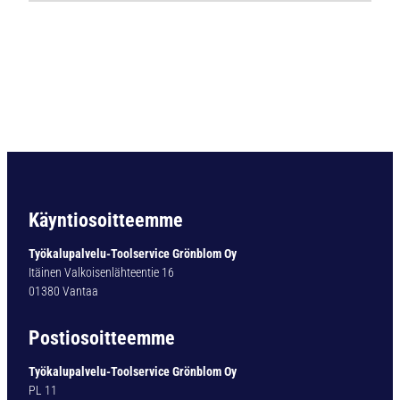
Ö
P
O
R
A
B
C
5
D
I
N
Käyntiosoitteemme
3
3
Työkalupalvelu-Toolservice Grönblom Oy
8
Itäinen Valkoisenlähteentie 16
H
01380 Vantaa
S
S
Postiosoitteemme
-
C
Työkalupalvelu-Toolservice Grönblom Oy
O
PL 11
5