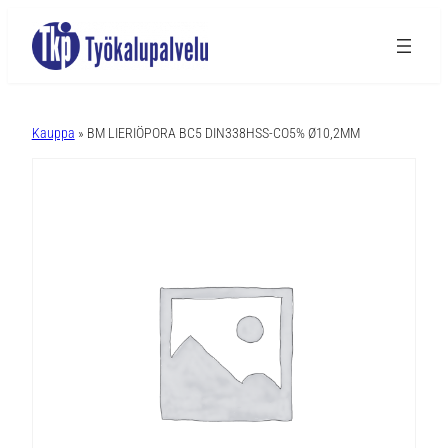
A
l
Kauppa
» BM LIERIÖPORA BC5 DIN338HSS-CO5% Ø10,2MM
t
e
r
n
a
t
i
v
e
: