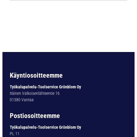
Ö
P
O
R
A
B
C
5
D
I
N
Käyntiosoitteemme
3
3
Työkalupalvelu-Toolservice Grönblom Oy
8
Itäinen Valkoisenlähteentie 16
H
01380 Vantaa
S
S
Postiosoitteemme
-
C
Työkalupalvelu-Toolservice Grönblom Oy
O
PL 11
5