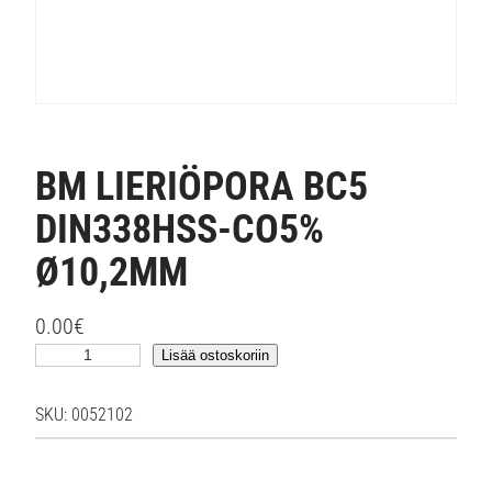
BM LIERIÖPORA BC5
DIN338HSS-CO5%
Ø10,2MM
0.00
€
B
Lisää ostoskoriin
M
L
SKU:
0052102
I
E
R
I