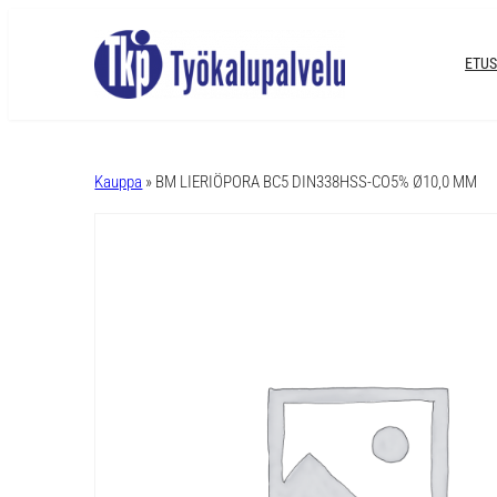
ETUS
A
l
Kauppa
» BM LIERIÖPORA BC5 DIN338HSS-CO5% Ø10,0 MM
t
e
r
n
a
t
i
v
e
: