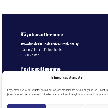
Käyntiosoitteemme
Työkalupalvelu-Toolservice Grönblom Oy
Itäinen Valkoisenlähteentie 16
01380 Vantaa
Postiosoitteemme
Hallinnoi suostumusta
Työkalupalvelu-Toolservice Grönblom Oy
PL 11
01301 Vantaa
Käytämme evästeitä sivuston toiminnoissa, optimoimisessa sekä analytiikassa. Suostu
jättäminen tai peruuttaminen voi vaikuttaa haitallisesti tiettyihin ominaisuuksiin ja toimi