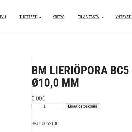
IVU
TUOTTEET
YRITYS
TILAA TÄSTÄ
YHTEYST
BM LIERIÖPORA BC5
Ø10,0 MM
0.00
€
B
Lisää ostoskoriin
M
L
SKU:
0052100
I