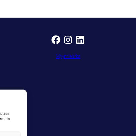
-
C
O
5
%
Ø
1
0
Myyntiehdot
,
0
M
M
m
ä
ä
r
muksen
ä
ntoihin.