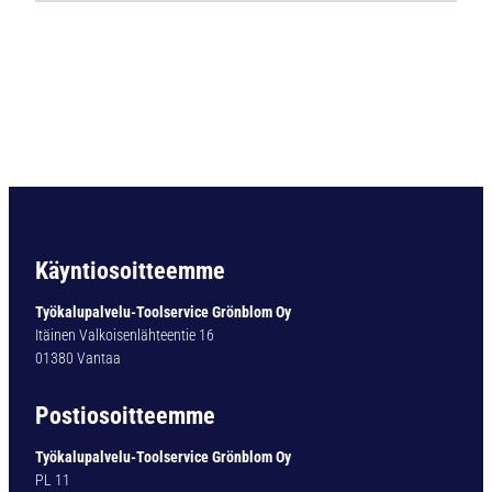
Ö
P
O
R
A
B
C
5
D
I
N
Käyntiosoitteemme
3
3
Työkalupalvelu-Toolservice Grönblom Oy
8
Itäinen Valkoisenlähteentie 16
H
01380 Vantaa
S
S
Postiosoitteemme
-
C
Työkalupalvelu-Toolservice Grönblom Oy
O
PL 11
5