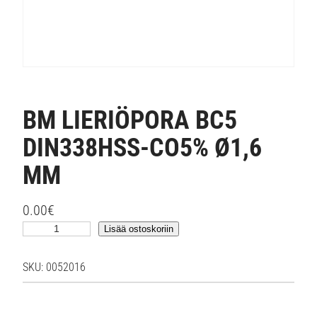
BM LIERIÖPORA BC5
DIN338HSS-CO5% Ø1,6
MM
0.00
€
B
Lisää ostoskoriin
M
L
SKU:
0052016
I
E
R
I