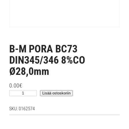
B-M PORA BC73
DIN345/346 8%CO
Ø28,0mm
0.00
€
B
Lisää ostoskoriin
-
M
SKU:
0162574
P
O
R
A