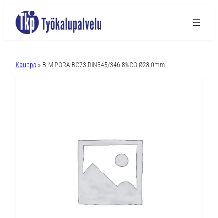
A
l
Kauppa
» B-M PORA BC73 DIN345/346 8%CO Ø28,0mm
t
e
r
n
a
t
i
v
e
: