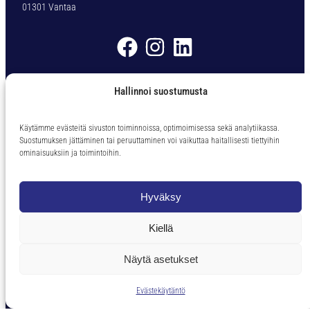
01301 Vantaa
,
0
m
m
m
Myyntiehdot
ä
Hallinnoi suostumusta
ä
r
Ota yhteyttä
ä
Käytämme evästeitä sivuston toiminnoissa, optimoimisessa sekä analytiikassa.
Suostumuksen jättäminen tai peruuttaminen voi vaikuttaa haitallisesti tiettyihin
Puh. 09 – 838 62 60
ominaisuuksiin ja toimintoihin.
tkp@tkp-toolservice.fi
Palvelemme Ma-Pe klo 08-16
Hyväksy
(Noutomyynti suljetaan klo. 15.45)
Kiellä
Näytä asetukset
Toteutus ja ylläpito
MMD Networks
Evästekäytäntö