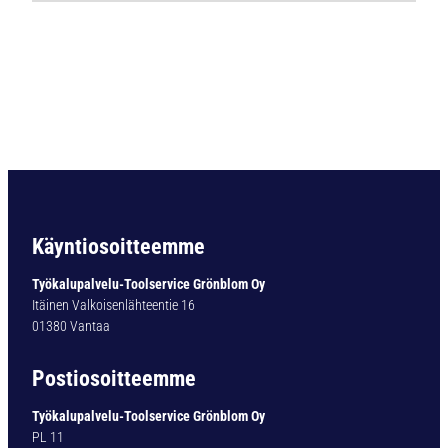
B
C
7
3
D
I
N
3
4
5
/
Käyntiosoitteemme
3
4
Työkalupalvelu-Toolservice Grönblom Oy
6
Itäinen Valkoisenlähteentie 16
8
01380 Vantaa
%
C
Postiosoitteemme
O
Ø
Työkalupalvelu-Toolservice Grönblom Oy
2
PL 11
8