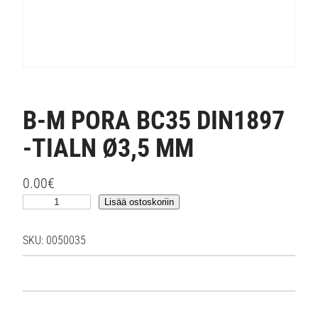
B-M PORA BC35 DIN1897
-TIALN Ø3,5 MM
0.00
€
B
Lisää ostoskoriin
-
M
SKU:
0050035
P
O
R
A
B