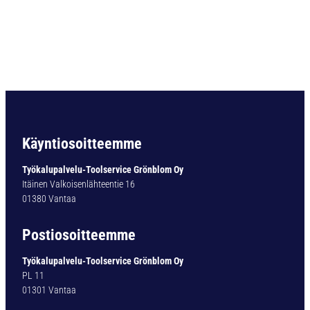
C
3
5
D
I
N
1
8
9
7
Käyntiosoitteemme
-
T
Työkalupalvelu-Toolservice Grönblom Oy
I
Itäinen Valkoisenlähteentie 16
A
01380 Vantaa
L
N
Postiosoitteemme
Ø
3
Työkalupalvelu-Toolservice Grönblom Oy
,
PL 11
5
01301 Vantaa
M
M