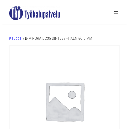
A
l
Kauppa
» B-M PORA BC35 DIN1897 -TIALN Ø3,5 MM
t
e
r
n
a
t
i
v
e
: