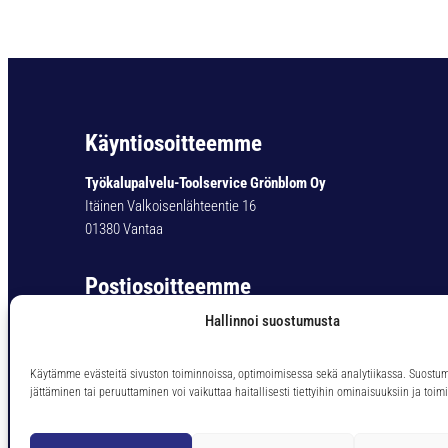
Käyntiosoitteemme
Työkalupalvelu-Toolservice Grönblom Oy
Itäinen Valkoisenlähteentie 16
01380 Vantaa
Postiosoitteemme
Hallinnoi suostumusta
Työkalupalvelu-Toolservice Grönblom Oy
PL 11
01301 Vantaa
Käytämme evästeitä sivuston toiminnoissa, optimoimisessa sekä analytiikassa. Suostu
jättäminen tai peruuttaminen voi vaikuttaa haitallisesti tiettyihin ominaisuuksiin ja toimi