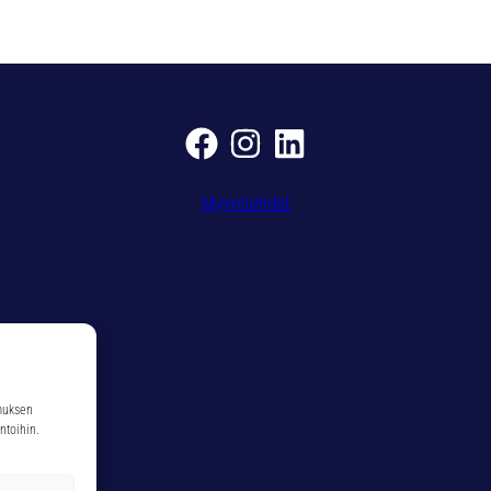
,
0
m
m
m
ä
ä
r
Myyntiehdot
ä
muksen
ntoihin.