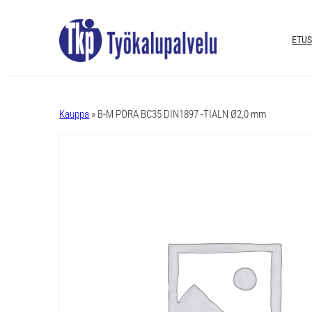
ETUS
A
l
Kauppa
» B-M PORA BC35 DIN1897 -TIALN Ø2,0 mm
t
e
r
n
a
t
i
v
e
: