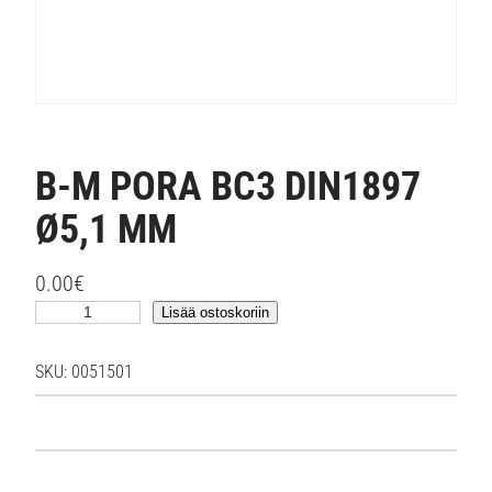
B-M PORA BC3 DIN1897
Ø5,1 MM
0.00
€
B
Lisää ostoskoriin
-
M
SKU:
0051501
P
O
R
A
B