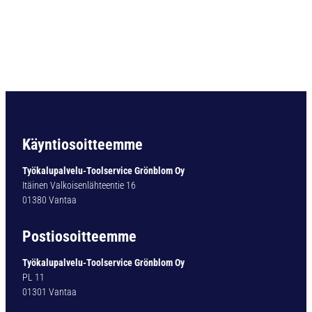
C
3
D
I
N
1
8
9
7
Ø
Käyntiosoitteemme
5
,
Työkalupalvelu-Toolservice Grönblom Oy
1
Itäinen Valkoisenlähteentie 16
M
01380 Vantaa
M
m
Postiosoitteemme
ä
ä
Työkalupalvelu-Toolservice Grönblom Oy
r
PL 11
ä
01301 Vantaa