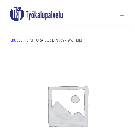
A
l
Kauppa
» B-M PORA BC3 DIN1897 Ø5,1 MM
t
e
r
n
a
t
i
v
e
: