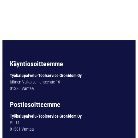
C
1
8
D
I
N
3
3
8
N
Käyntiosoitteemme
T
I
Työkalupalvelu-Toolservice Grönblom Oy
N
Itäinen Valkoisenlähteentie 16
3
01380 Vantaa
,
1
Postiosoitteemme
m
m
Työkalupalvelu-Toolservice Grönblom Oy
m
PL 11
ä
01301 Vantaa
ä
r