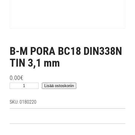
B-M PORA BC18 DIN338N
TIN 3,1 mm
0.00
€
B
Lisää ostoskoriin
-
M
SKU:
0180220
P
O
R
A
B