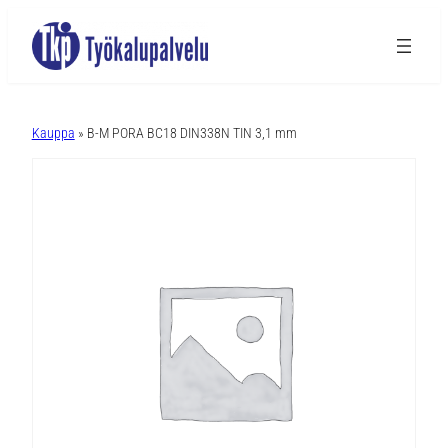
A
l
Kauppa
» B-M PORA BC18 DIN338N TIN 3,1 mm
t
e
r
n
a
t
i
v
e
: