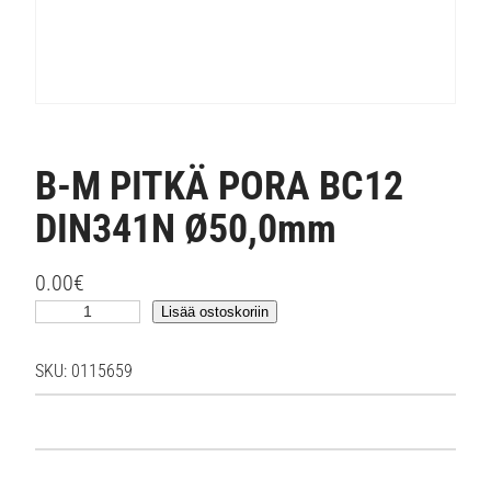
B-M PITKÄ PORA BC12
DIN341N Ø50,0mm
0.00
€
B
Lisää ostoskoriin
-
M
SKU:
0115659
P
I
T
K
Ä