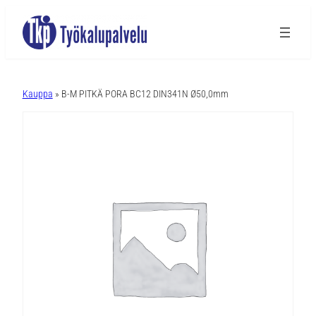
A
l
Kauppa
» B-M PITKÄ PORA BC12 DIN341N Ø50,0mm
t
e
r
n
a
t
i
v
e
: