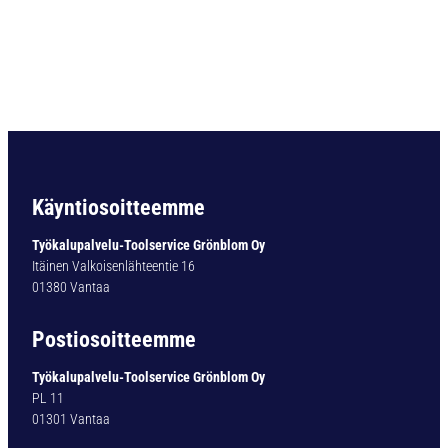
P
O
R
A
B
C
1
2
D
I
Käyntiosoitteemme
N
3
Työkalupalvelu-Toolservice Grönblom Oy
4
Itäinen Valkoisenlähteentie 16
1
01380 Vantaa
N
Ø
Postiosoitteemme
5
0
Työkalupalvelu-Toolservice Grönblom Oy
,
PL 11
0
01301 Vantaa
m
m