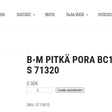
IVU
TUOTTEET
YRITYS
TILAA TÄSTÄ
YHTEYST
B-M PITKÄ PORA BC
S 71320
0.00
€
B
Lisää ostoskoriin
-
M
SKU:
0115410
P