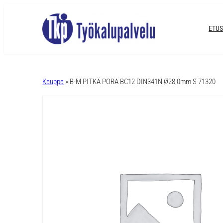
ETUS
A
l
Kauppa
» B-M PITKÄ PORA BC12 DIN341N Ø28,0mm S 71320
t
e
r
n
a
t
i
v
e
: