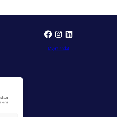
2
8
,
0
m
m
S
7
Myyntiehdot
1
3
2
0
m
ä
ä
r
muksen
ä
ntoihin.