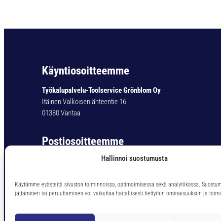
Käyntiosoitteemme
Työkalupalvelu-Toolservice Grönblom Oy
Itäinen Valkoisenlähteentie 16
01380 Vantaa
Postiosoitteemme
Hallinnoi suostumusta
Työkalupalvelu-Toolservice Grönblom Oy
PL 11
01301 Vantaa
Käytämme evästeitä sivuston toiminnoissa, optimoimisessa sekä analytiikassa. Suostu
jättäminen tai peruuttaminen voi vaikuttaa haitallisesti tiettyihin ominaisuuksiin ja toimi