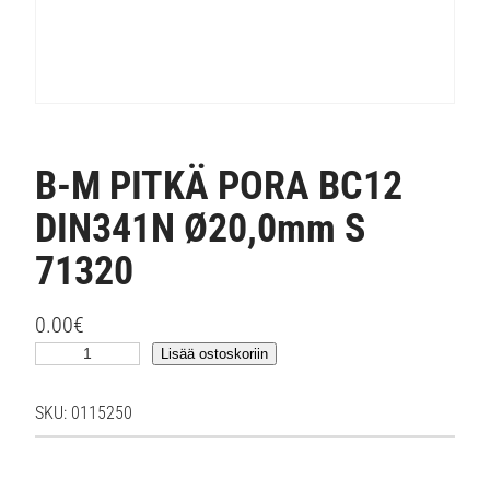
B-M PITKÄ PORA BC12
DIN341N Ø20,0mm S
71320
0.00
€
B
Lisää ostoskoriin
-
M
SKU:
0115250
P
I
T
K