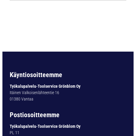
Ä
P
O
R
A
B
C
1
2
D
I
Käyntiosoitteemme
N
3
Työkalupalvelu-Toolservice Grönblom Oy
4
Itäinen Valkoisenlähteentie 16
1
01380 Vantaa
N
Ø
Postiosoitteemme
2
0
Työkalupalvelu-Toolservice Grönblom Oy
,
PL 11
0