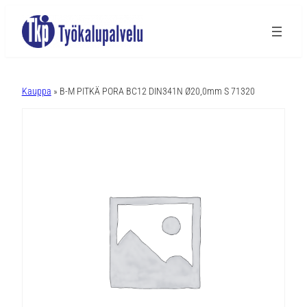
A
l
Kauppa
» B-M PITKÄ PORA BC12 DIN341N Ø20,0mm S 71320
t
e
r
n
a
t
i
v
e
: