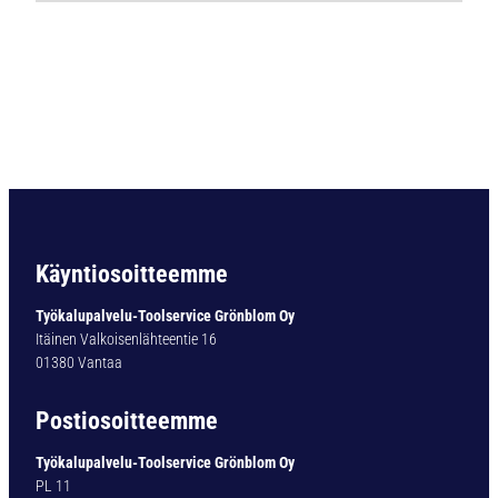
Ä
P
O
R
A
B
C
1
2
D
I
Käyntiosoitteemme
N
3
Työkalupalvelu-Toolservice Grönblom Oy
4
Itäinen Valkoisenlähteentie 16
1
01380 Vantaa
N
Ø
Postiosoitteemme
1
4
Työkalupalvelu-Toolservice Grönblom Oy
,
PL 11
5