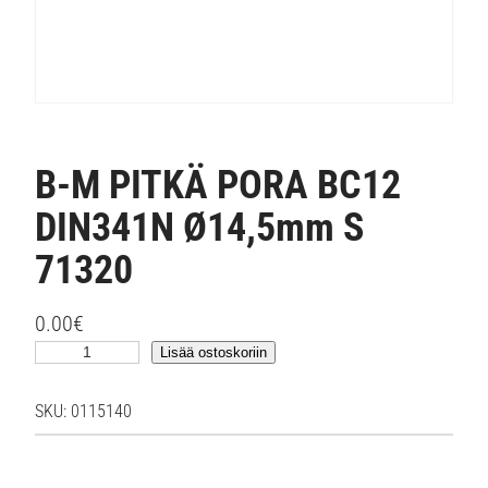
B-M PITKÄ PORA BC12
DIN341N Ø14,5mm S
71320
0.00
€
B
Lisää ostoskoriin
-
M
SKU:
0115140
P
I
T
K