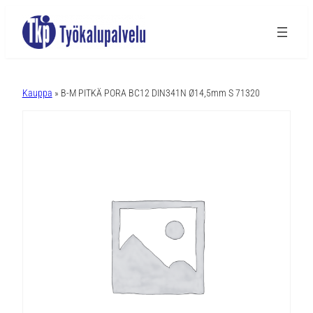
A
l
Kauppa
» B-M PITKÄ PORA BC12 DIN341N Ø14,5mm S 71320
t
e
r
n
a
t
i
v
e
: