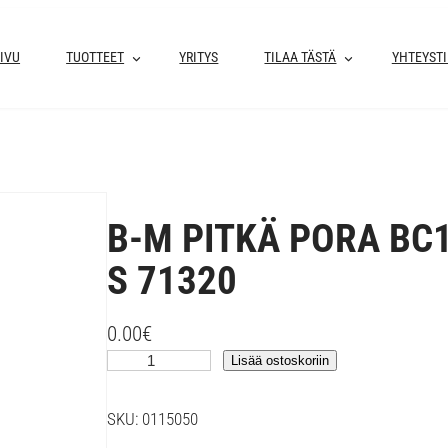
IVU
TUOTTEET
YRITYS
TILAA TÄSTÄ
YHTEYST
B-M PITKÄ PORA BC
S 71320
0.00
€
B
Lisää ostoskoriin
-
M
SKU:
0115050
P