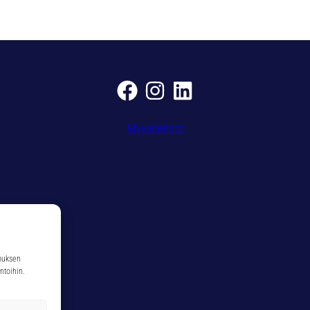
1
0
,
0
m
m
S
7
Myyntiehdot
1
3
2
0
m
ä
ä
r
muksen
ä
ntoihin.