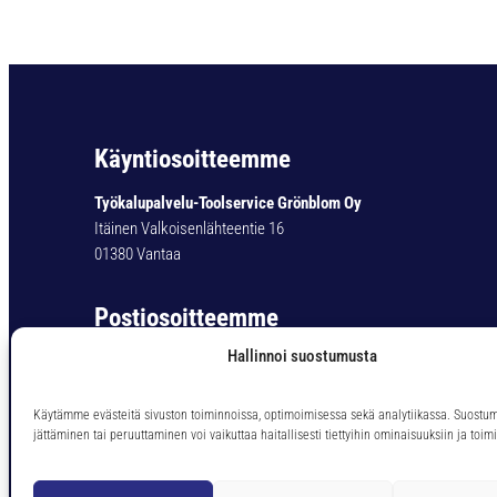
Käyntiosoitteemme
Työkalupalvelu-Toolservice Grönblom Oy
Itäinen Valkoisenlähteentie 16
01380 Vantaa
Postiosoitteemme
Hallinnoi suostumusta
Työkalupalvelu-Toolservice Grönblom Oy
PL 11
01301 Vantaa
Käytämme evästeitä sivuston toiminnoissa, optimoimisessa sekä analytiikassa. Suostu
jättäminen tai peruuttaminen voi vaikuttaa haitallisesti tiettyihin ominaisuuksiin ja toimi