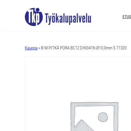
ETUS
A
l
Kauppa
» B-M PITKÄ PORA BC12 DIN341N Ø10,0mm S 71320
t
e
r
n
a
t
i
v
e
: