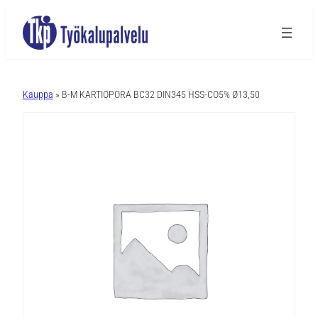
A
l
Kauppa
» B-M KARTIOPORA BC32 DIN345 HSS-CO5% Ø13,50
t
e
r
n
a
t
i
v
e
: