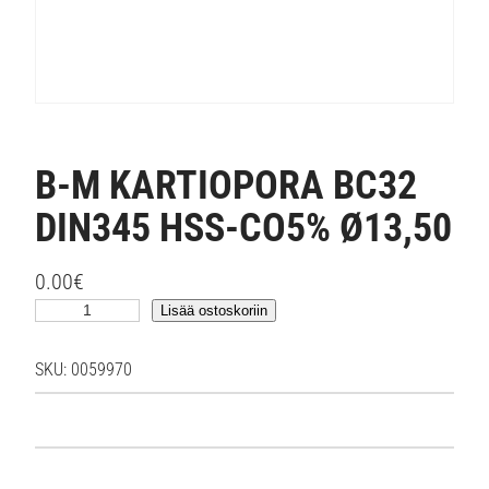
B-M KARTIOPORA BC32
DIN345 HSS-CO5% Ø13,50
0.00
€
B
Lisää ostoskoriin
-
M
SKU:
0059970
K
A
R
T
I