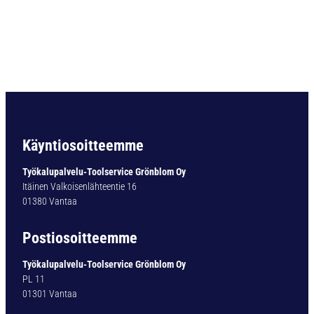
O
P
O
R
A
B
C
3
2
D
Käyntiosoitteemme
I
N
Työkalupalvelu-Toolservice Grönblom Oy
3
Itäinen Valkoisenlähteentie 16
4
01380 Vantaa
5
H
Postiosoitteemme
S
S
Työkalupalvelu-Toolservice Grönblom Oy
-
PL 11
C
01301 Vantaa
O
5