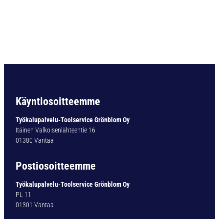
O
R
A
U
L
T
I
M
A
T
Käyntiosoitteemme
Y
P
Työkalupalvelu-Toolservice Grönblom Oy
1
Itäinen Valkoisenlähteentie 16
6
01380 Vantaa
1
-
Postiosoitteemme
0
1
Työkalupalvelu-Toolservice Grönblom Oy
5
PL 11
,
01301 Vantaa
7
M