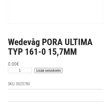
Wedevåg PORA ULTIMA
TYP 161-0 15,7MM
0.00
€
W
Lisää ostoskoriin
e
d
SKU:
0025780
e
v
å
g
P