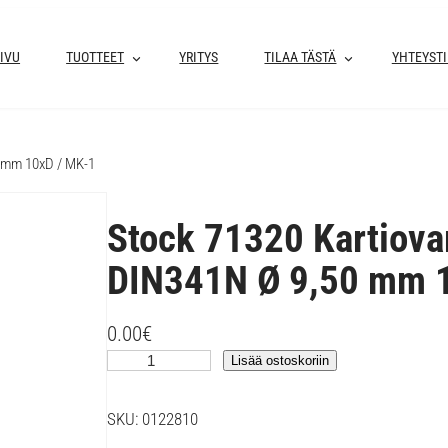
IVU
TUOTTEET
YRITYS
TILAA TÄSTÄ
YHTEYST
0 mm 10xD / MK-1
Stock 71320 Kartiova
DIN341N Ø 9,50 mm 
0.00
€
S
Lisää ostoskoriin
t
o
SKU:
0122810
c