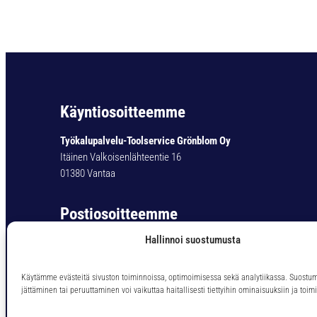
Käyntiosoitteemme
Työkalupalvelu-Toolservice Grönblom Oy
Itäinen Valkoisenlähteentie 16
01380 Vantaa
Postiosoitteemme
Hallinnoi suostumusta
Työkalupalvelu-Toolservice Grönblom Oy
PL 11
01301 Vantaa
Käytämme evästeitä sivuston toiminnoissa, optimoimisessa sekä analytiikassa. Suostu
jättäminen tai peruuttaminen voi vaikuttaa haitallisesti tiettyihin ominaisuuksiin ja toimi