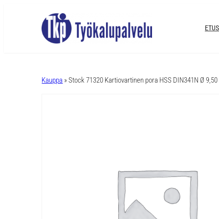
ETUS
A
l
Kauppa
» Stock 71320 Kartiovartinen pora HSS DIN341N Ø 9,5
t
e
r
n
a
t
i
v
e
: