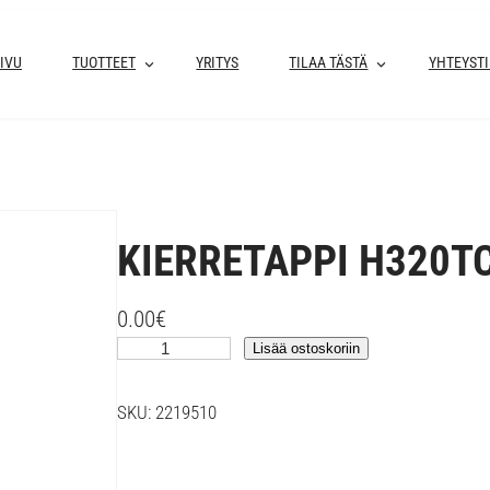
IVU
TUOTTEET
YRITYS
TILAA TÄSTÄ
YHTEYST
KIERRETAPPI H320T
0.00
€
K
Lisää ostoskoriin
I
E
SKU:
2219510
R
R
E