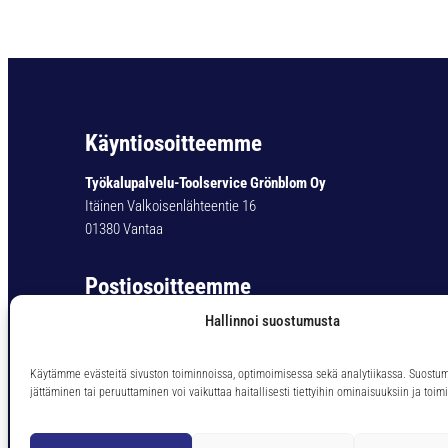
Käyntiosoitteemme
Työkalupalvelu-Toolservice Grönblom Oy
Itäinen Valkoisenlähteentie 16
01380 Vantaa
Postiosoitteemme
Hallinnoi suostumusta
Työkalupalvelu-Toolservice Grönblom Oy
PL 11
01301 Vantaa
Käytämme evästeitä sivuston toiminnoissa, optimoimisessa sekä analytiikassa. Suostu
jättäminen tai peruuttaminen voi vaikuttaa haitallisesti tiettyihin ominaisuuksiin ja toimi