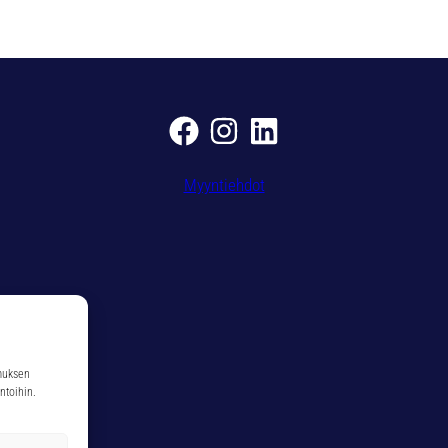
8
m
ä
ä
r
ä
Myyntiehdot
muksen
ntoihin.