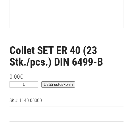
Collet SET ER 40 (23
Stk./pcs.) DIN 6499-B
0.00
€
C
Lisää ostoskoriin
o
l
SKU:
1140.00000
l
e
t
S
E