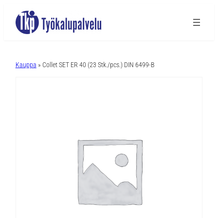
A
l
Kauppa
» Collet SET ER 40 (23 Stk./pcs.) DIN 6499-B
t
e
r
n
a
t
i
v
e
: