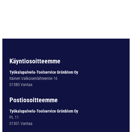
T
E
R
4
0
(
2
3
S
t
Käyntiosoitteemme
k
.
Työkalupalvelu-Toolservice Grönblom Oy
/
Itäinen Valkoisenlähteentie 16
p
01380 Vantaa
c
s
Postiosoitteemme
.
)
Työkalupalvelu-Toolservice Grönblom Oy
D
PL 11
I
01301 Vantaa
N
6